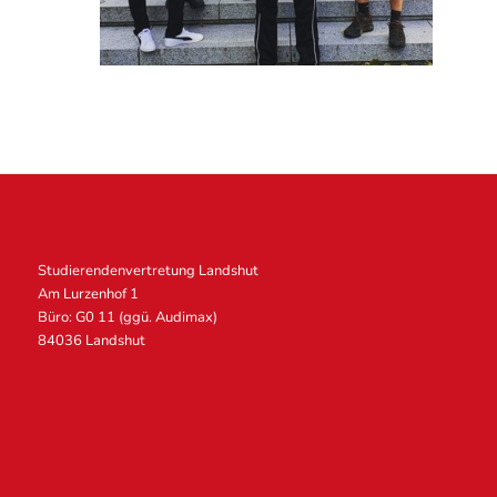
Studierendenvertretung Landshut
Am Lurzenhof 1
Büro: G0 11 (ggü. Audimax)
84036 Landshut