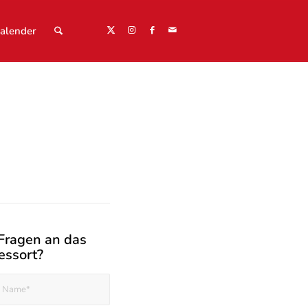
alender
Fragen an das
essort?