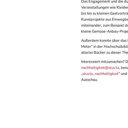
Das Engagement und die dur
Veranstaltungen wie Kleid
bis hin zu kleinen Gastvort
Kunstprojekte aus Einwegbec
miteinander, zum Beispiel d
kleine Gemüse-Anbau-Projek
Außerdem konnte über das R
Meter“ in der Hochschulbibl
allerlei Bücher zu dieser Th
Interessiert mitzumachen? D
nachhaltigkeit@stuv.la
, be
„
stuvla_nachhaltigkeit
“ und
Ausschau.