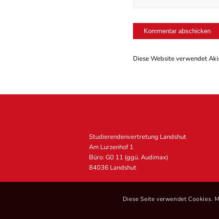
Diese Website verwendet Aki
Studierendenvertretung Landshut
Am Lurzenhof 1
Büro: G0 11 (ggü. Audimax)
84036 Landshut
Diese Seite verwendet Cookies. M