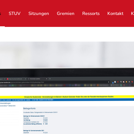
s
STUV
Sitzungen
Gremien
Ressorts
Kontakt
K