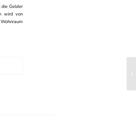
t die Gelder
em wird von
em Wohnraum