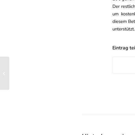
Der restlic
um kostenl
diesem Bet
unterstützt
Eintrag te
[Mitschrift Q&A &
Neuerungen aus dem
Senat]