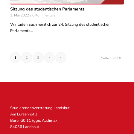
Sitzung des studentischen Parlaments
1. Mai 2022
/
0 Kommentare
Wir laden Euch herzlich zur 24. Sitzung des studentischen
Parlaments…
1
2
3
›
»
Seite 1 von 8
Studierendenvertretung Landshut
Am Lurzenhof 1
Büro: G0 11 (ggü. Audimax)
84036 Landshut