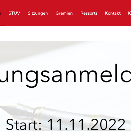
s
STUV
Sitzungen
Gremien
Ressorts
Kontakt
K