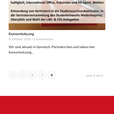
Konventsitzung
5. Oktober 2019
/
0 Kommentare
Wir sind aktuell in Garmisch-Partenkirchen und haben hier
Konventsitzung…
«
‹
6
7
8
Seite 8 von 8