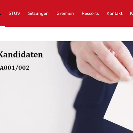
s
STUV
Sitzungen
Gremien
Ressorts
Kontakt
K