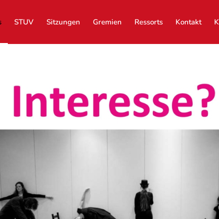
s
STUV
Sitzungen
Gremien
Ressorts
Kontakt
K