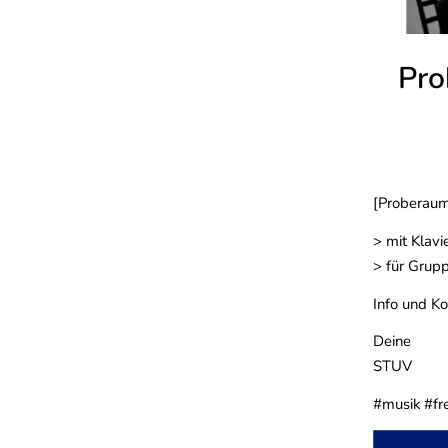
Pro
[Proberaum 
> mit Klav
> für Grupp
Info und K
Deine
STUV
#musik #fr