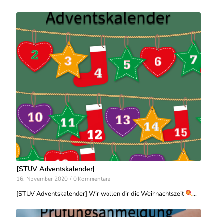
[STUV Adventskalender]
16. November 2020
/
0 Kommentare
[STUV Adventskalender] Wir wollen dir die Weihnachtszeit
…